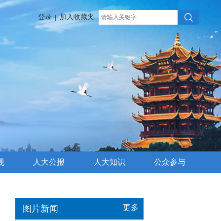
登录
加入收藏夹
|
规
人大公报
人大知识
公众参与
更多
图片新闻