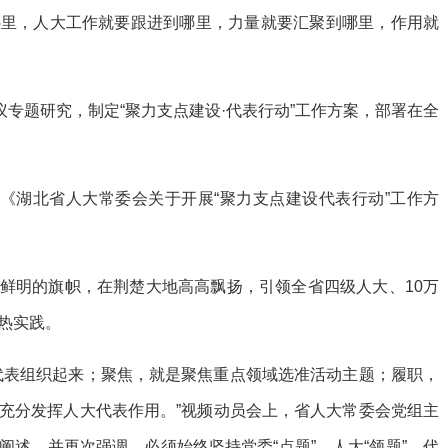
哪里，人大工作就要跟进到哪里，力量就要汇聚到哪里，作用就
议专题研究，制定“聚力支点建设·代表行动”工作方案，部署在全
发《湖北省人大常委会关于开展“聚力支点建设代表行动”工作方
面鲜明的旗帜，在荆楚大地高高飘扬，引领全省四级人大、10万
热实践。
代表组织起来；聚焦，就是聚焦重点领域选准活动主题；履职，
充分发挥人大代表作用。”视频动员会上，省人大常委会党组主
述，并再次强调，必须始终坚持党委“点题”、人大“领题”、代