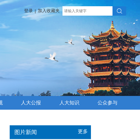
登录
加入收藏夹
|
规
人大公报
人大知识
公众参与
更多
图片新闻