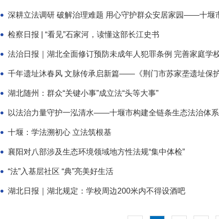
深耕立法调研 破解治理难题 用心守护群众安居家园——十堰市
检察日报 | “看见”石家河，读懂这部长江史书
法治日报｜湖北全面修订预防未成年人犯罪条例 完善家庭学
千年遗址沐春风 文脉传承启新篇——《荆门市苏家垄遗址保
湖北随州：群众“关键小事”成立法“头等大事”
以法治力量守护一泓清水——十堰市构建全链条生态法治体系
十堰：学法溯初心 立法筑根基
襄阳对八部涉及生态环境领域地方性法规“集中体检”
“法”入基层社区 “典”亮美好生活
湖北日报｜湖北规定：学校周边200米内不得设酒吧