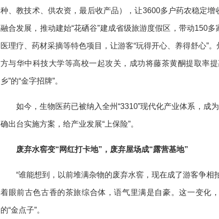
种、教技术、供农资，最后收产品），让3600多户药农稳定
融合发展，推动建始“花硒谷”建成省级旅游度假区，带动150
医理疗、药材采摘等特色项目，让游客“玩得开心、养得舒心”
方与华中科技大学等高校一起攻关，成功将藤茶黄酮提取率提高
乡”的“金字招牌”。
如今，生物医药已被纳入全州“3310”现代化产业体系，成
确出台实施方案，给产业发展“上保险”。
废弃水窖变“网红打卡地”，废弃屋场成“露营基地”
“谁能想到，以前堆满杂物的废弃水窖，现在成了游客争相
着眼前古色古香的茶旅综合体，语气里满是自豪。这一变化
的“金点子”。