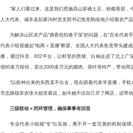
“家人们看过来。这是我们恩施高山富硒土豆，粉糯香甜，
人大代表、咸丰县彭家沟村党支部书记焦宪熟练地介绍着农产
为解决山区农产品“酒香也怕巷子深”的问题，在“百名代表
代表小组搭建起“电商＋直播”桥梁。全国人大代表焦宪带头建
播，通过抖音、832平台，让村里的黑猪、白柚走进了北上广
借80多万粉丝，卖出2000多万元的腊肉、茶叶等特产，带动周
“以前种出来的东西卖不出去，现在跟着代表学直播，手机成
市忠路镇茶农张大姐笑着说，如今她不仅自己开了网店，还带动
三级联动＋闭环管理，确保事事有回音
专业代表小组能“专”出实效，离不开一套完善的机制保障