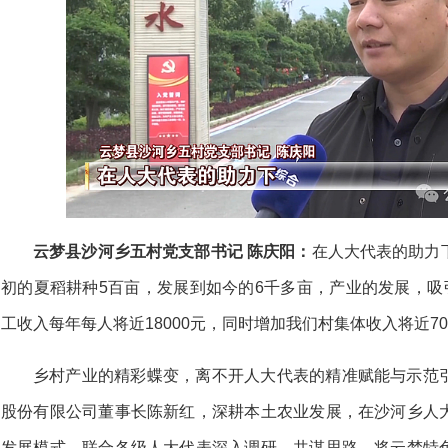
云梦县沙河乡五村党支部书记 陈庆阳：
在人大代表的助力
初的夏稻耕种5百亩，
发展到如今的6千多亩，
产业的发展，
吸
工收入每年每人将近18000元，
同时增加我们村集体收入将近7
乡村产业的精彩蝶变，离不开人大代表的精准赋能与示范
股份有限公司董事长陈新红，深耕本土农业发展，在沙河乡人
发展模式，联合各级人大代表深入调研、共谋思路，将云梦特