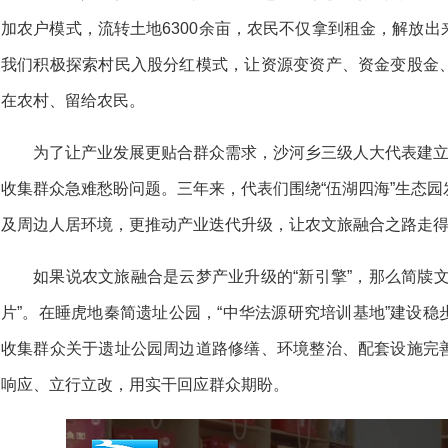
加农户模式，
流转土地6300余亩，
农民不仅拿到租金，
解放出
我们积极探索村民入股分红模式，
让资源变资产、
资金变股金
在农村、
留给农民。
为了让产业发展更贴合群众需求，沙河乡三级人大代表建立
收集群众急难愁盼问题。三年来，代表们围绕“伍湖四海”生态
及周边人居环境，更推动产业迭代升级，让农文旅融合之路走
如果说农文旅融合是云梦产业升级的“新引擎”，那么简牍
片”。在睡虎地秦简遗址公园，“中华法源研究培训基地”建设
收集群众关于遗址公园周边道路修缮、环境整治、配套设施完
响应、立行立改，用实干回应群众期盼。