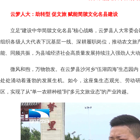
云梦人大：助转型 促文旅 赋能简牍文化名县建设
立足“建设中华简牍文化名县”核心战略，云梦县人大常委会
组织各级人大代表下沉基层一线、深耕履职岗位，推动农文旅
能、同频共振，为县域经济社会高质量发展持续注入强劲人大
微风和煦，万物勃发。在云梦县沙河乡“伍湖四海”生态园
处处涌动着蓬勃的发展生机。如今，这座集生态观光、劳动
区，实现了从“单一农耕种植”到“多元文旅业态”的产业跨越。