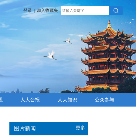
登录
加入收藏夹
|
规
人大公报
人大知识
公众参与
更多
图片新闻