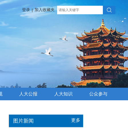
登录
加入收藏夹
|
规
人大公报
人大知识
公众参与
更多
图片新闻