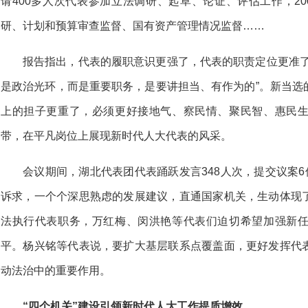
请400多人次代表参加立法调研、起草、论证、评估工作，2
研、计划和预算审查监督、国有资产管理情况监督……
报告指出，代表的履职意识更强了，代表的职责定位更准了
是政治光环，而是重要职务，是要讲担当、有作为的”。新当选
上的担子更重了，必须更好接地气、察民情、聚民智、惠民
带，在平凡岗位上展现新时代人大代表的风采。
会议期间，湖北代表团代表踊跃发言348人次，提交议案6
诉求，一个个深思熟虑的发展建议，直通国家机关，生动体现
法执行代表职务，万红梅、闵洪艳等代表们迫切希望加强新
平。杨兴铭等代表说，要扩大基层联系点覆盖面，更好发挥代
动法治中的重要作用。
“四个机关”建设引领新时代人大工作提质增效