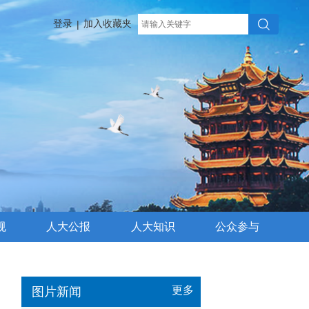
登录
加入收藏夹
|
规
人大公报
人大知识
公众参与
更多
图片新闻