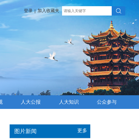
登录
加入收藏夹
|
规
人大公报
人大知识
公众参与
更多
图片新闻