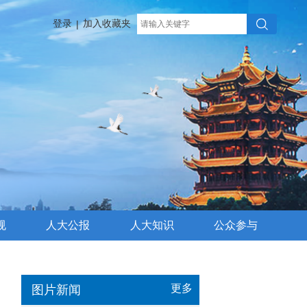
登录
加入收藏夹
|
规
人大公报
人大知识
公众参与
更多
图片新闻