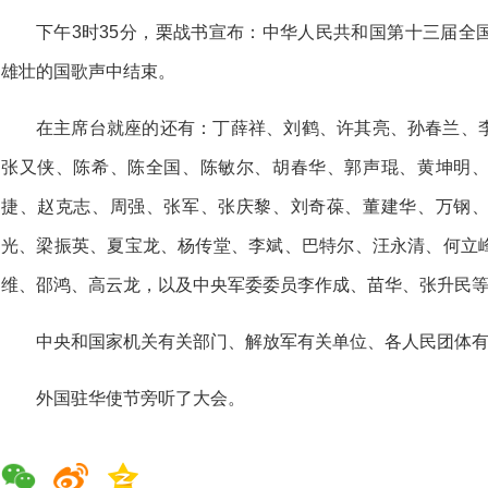
下午3时35分，栗战书宣布：中华人民共和国第十三届全
雄壮的国歌声中结束。
在主席台就座的还有：丁薛祥、刘鹤、许其亮、孙春兰、
张又侠、陈希、陈全国、陈敏尔、胡春华、郭声琨、黄坤明
捷、赵克志、周强、张军、张庆黎、刘奇葆、董建华、万钢
光、梁振英、夏宝龙、杨传堂、李斌、巴特尔、汪永清、何立
维、邵鸿、高云龙，以及中央军委委员李作成、苗华、张升民
中央和国家机关有关部门、解放军有关单位、各人民团体
外国驻华使节旁听了大会。