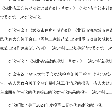
《湖北省工会劳动法律监督条例（草案）》
《湖北省内部审计
常委会第十次会议审议。
会议审议了
《武汉市住房租赁条例》
《黄石市海绵城市建
民代表大会关于废止〈恩施土家族苗族自治州重点项目领域预
家族自治县健康促进条例》，
决定将以上法规提请常委会第十
会议审议了
《湖北省域战略规划（草案）》，
决定将该规
会议审议了
省人大常委会执法检查组关于检查《湖北省
告、
省人民政府关于全省广播电视工作情况的报告、
省人大财
主席团交付审议的代表提出的议案审议结果的报告，
决定将以
会议听取了
关于2024年度拟重点督办代表建议的汇报。