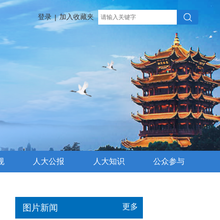
登录
加入收藏夹
|
规
人大公报
人大知识
公众参与
更多
图片新闻