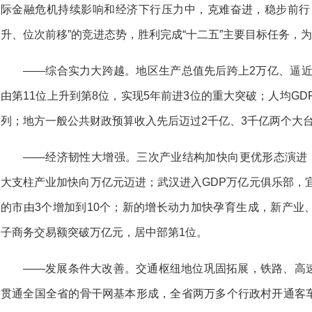
际金融危机持续影响和经济下行压力中，克难奋进，稳步前行
升、位次前移”的竞进态势，胜利完成“十二五”主要目标任务，为
——综合实力大跨越。地区生产总值先后跨上2万亿、逼近3
由第11位上升到第8位，实现5年前进3位的重大突破；人均GD
列；地方一般公共财政预算收入先后迈过2千亿、3千亿两个大台
——经济韧性大增强。三次产业结构加快向更优形态演进；
大支柱产业加快向万亿元迈进；武汉进入GDP万亿元俱乐部，宜
的市由3个增加到10个；新的增长动力加快孕育生成，新产业
子商务交易额突破万亿元，居中部第1位。
——发展条件大改善。交通枢纽地位巩固拓展，铁路、高
贯通全国全省的骨干网基本形成，全省两万多个行政村开通客