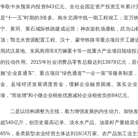
争取中央预算内投资843亿元。全社会固定资产投资五年累计完成
是“十一五”时期的3倍多。南水北调中线一期工程竣工；宜万
宁、黄冈、黄石城际铁路建成运营；神农架机场通航，武当山
顶；鄂北水资源配置工程、汉十、蒙华铁路等重点项目开工建设
用武汉基地、东风商用车8万辆重卡等一批重大产业项目陆续投
的拉动作用。2015年社会消费品零售总额达到13978亿元，
施“企业直通车”、重点项目“绿色通道”“一企一策”等服务制
金、县域经济发展调度资金，缓解企业融资困难。落实企业
项，“营改增”和小微企业税收优惠减轻企业税收负担84亿元。
二是以结构调整为主线，着力增强发展的内生动力。加快发
超540亿斤，创历史最高记录。淡水水产品、油菜籽产量稳居
65%，各类新型农业经营主体达到164万家。农产品加工业