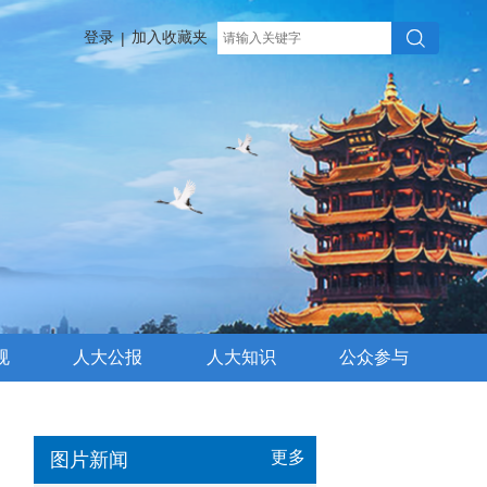
登录
加入收藏夹
|
规
人大公报
人大知识
公众参与
更多
图片新闻