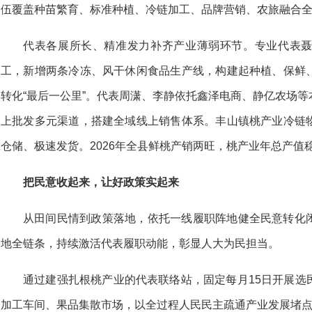
伍覆盖种苗繁育、标准种植、冷链加工、品牌营销、农旅融合
代表各展所长、精准发力补齐产业薄弱环节。专业代表
工，新增两条冷冻、风干休闲食品生产线，构建起种植、保鲜
转化“最后一公里”。代表周潇、李静依托鑫泽电商、静亿农场
上批发多元渠道，搭建全域线上销售体系。丰山镇桃产业冷链
仓储、极速发货。2026年全县鲜桃产销两旺，桃产业年总产值稳
把民意收起来，让好政策实起来
从田间民情到政策落地，依托一线履职阵地健全民意转化
地全链条，持续激活代表履职动能，彰显人大为民担当。
通过建强扎根桃产业的代表联络站，固定每月15日开展选
加工车间、果品集散市场，以全过程人民民主疏通产业发展堵