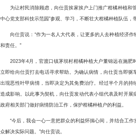
为让村民消除顾虑，向仕贡挨家挨户上门推广柑橘种植和管
中心党支部科技示范园”参观、学习，不断壮大柑橘种植队伍，
向仕贡说：“作为一名人大代表，让更多的人去种植经济作
和责任。”
2023年4月，官渡口镇茅坝村柑橘种植大户董锦远在施
立即给向仕贡打去电话寻求帮助。为确认病情，向仕贡当即驱车
出现恶性叶甲病情，当即决定为其免费治疗。经过半个月的持
造成影响。以此事为契机，向仕贡发动代表小组代表及时开展
政府相关部门做好病情防治工作，保护柑橘种植户的利益。
“今后，我会一心一意把群众的利益怀揣心间，并结合工作
众解决实际问题。”向仕贡说。