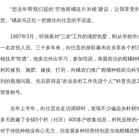
“您去年帮我们提的‘空地柑橘连片补植’建议，让我享受
您。”橘农马正红一把握住向仕贡的手说道。
1987年3月，怀揣着对“三农”工作的满腔热爱，刚从学
一名农技人员。三十多年来，向仕贡的身影遍布在乡里各个村
植技术“吃透”，他多次外出学习，参加培训，将最前沿的柑橘
村民修剪、施肥、嫁接、打药，向橘农们推广柑橘种植前沿科
到的瓶颈问题。先后获得县“农业农村工作先进个人”“科普先进工
荣誉称号。
去年上半年，向仕贡在走访调研时，发现不少偏远乡村耕
多天跑遍了全镇5个村（社区）400多户收集信息，村民反映
对于传统种植业有心无力，但发展多种经营特别是当地柑橘优