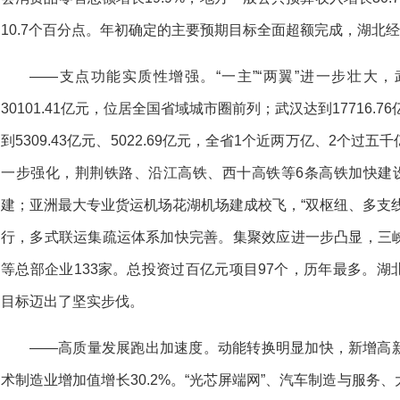
10.7个百分点。年初确定的主要预期目标全面超额完成，湖北
——支点功能实质性增强。“一主”“两翼”进一步壮大
30101.41亿元，位居全国省域城市圈前列；武汉达到17716.
到5309.43亿元、5022.69亿元，全省1个近两万亿、2个
一步强化，荆荆铁路、沿江高铁、西十高铁等6条高铁加快建设
建；亚洲最大专业货运机场花湖机场建成校飞，“双枢纽、多支
行，多式联运集疏运体系加快完善。集聚效应进一步凸显，三
等总部企业133家。总投资过百亿元项目97个，历年最多。
目标迈出了坚实步伐。
——高质量发展跑出加速度。动能转换明显加快，新增高新技
术制造业增加值增长30.2%。“光芯屏端网”、汽车制造与服务