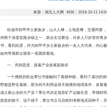
来源：湖北人大网
时间：2018-10-11 14:0
松滋市卸甲坪土家族乡，山大人稀，土地贫瘠，交通闭塞，
州两个深度贫困乡镇之一，群众生活窘迫，许多人只好背井离
书，看到此景，作为卸甲坪乡土家族乡的一名人大代表，内心
如何带领群众致富一直困扰着他。
一、穷则思变，探索产业发展新路径
一个偶然的机会覃仕书接触到了葛根种植，看到了成功的例
野都是野生葛根，那为何不利用这得天独厚的地理条件，发展
成土家山乡的大产业？覃仕书决定放弃矿产运输生意，带领村
脱贫的路子。说干就干，覃仕书立马启程到考察地买回种子，