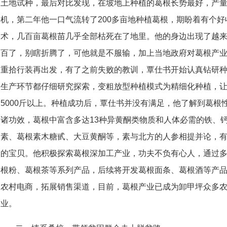
土地试种，最后对比发现，在坡地上种植的葛根长势最好，产
机，第二年他一口气流转了200多亩地种植葛根，期盼着有个
术，几百亩葛根苗几乎全部枯死在了地里。他的身边出现了越
百了，别瞎折腾了，可他就是不服输，加上当地政府对葛根产
重拾行装再出发，有了之前失败的教训，覃仕书开始认真钻研
生产环节都仔细研究探索，变粗放型种植模式为精细化种植，让葛
5000斤以上。种植成功后，覃仕书并没有满足，他了解到葛根
诸功效，葛根中富含多达13种异黄酮类物质和人体必需的铁、
素、葛根素木糖甙、大豆黄酮等，素与北方的人参相提并论，有
的宝贝。他积极探索葛根深加工产业，功夫不负有心人，通过
根粉、葛根茶等系列产品，后续将开发葛根面条、葛根酒等产
农村电商，拓展销售渠道，目前，葛根产业已成为卸甲坪众多
业。