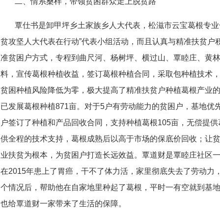
二、情系桑梓，带领贫困群众走上脱贫路
覃仕书是卸甲坪乡土家族乡人大代表，松滋市云宝葛根专业
贫攻坚人大代表在行动”代表小组活动，而且认真与精准扶贫户积
准贫困户方式，专程到曲尺河、杨树坪、横过山、覃睦庄、黄
料，宣传葛根种植收益，签订葛根种植合同，采取包种植技术
贫困种植风险降低为零，极大提高了精准扶贫户种植葛根产业
已发展葛根种植871亩。对于5户有劳动能力的贫困户，基地优
户签订了种植和产品回收合同，支持种植葛根105亩，无偿提供葛
供全程的技术支持，葛根成熟后以高于市场的保底价回收；让
业扶贫为根本，为贫困户打造长远效益。覃道财是覃睦庄社区一组
在2015年患上了胃癌，干不了体力活，家里彻底失去了劳动力
个情况后，帮助他在自家地里种起了葛根，平时一有空就到基
也给覃道财一家带来了生活的保障。