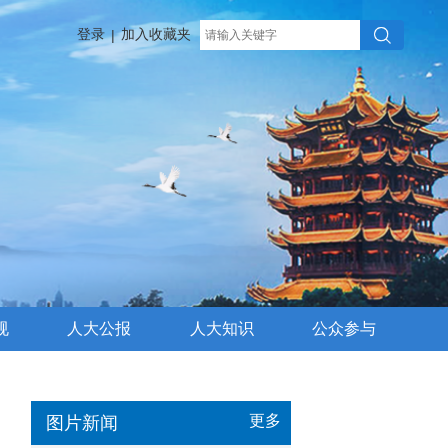
登录
加入收藏夹
|
规
人大公报
人大知识
公众参与
更多
图片新闻