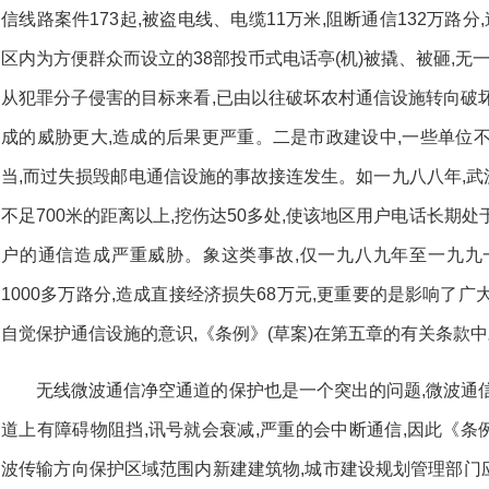
信线路案件173起,被盗电线、电缆11万米,阻断通信132万路
区内为方便群众而设立的38部投币式电话亭(机)被撬、被砸,无一
从犯罪分子侵害的目标来看,已由以往破坏农村通信设施转向破
成的威胁更大,造成的后果更严重。二是市政建设中,一些单位
当,而过失损毁邮电通信设施的事故接连发生。如一九八八年,武汉
不足700米的距离以上,挖伤达50多处,使该地区用户电话长期
户的通信造成严重威胁。象这类事故,仅一九八九年至一九九一
1000多万路分,造成直接经济损失68万元,更重要的是影响了
自觉保护通信设施的意识,《条例》(草案)在第五章的有关条款
无线微波通信净空通道的保护也是一个突出的问题,微波通
道上有障碍物阻挡,讯号就会衰减,严重的会中断通信,因此《条例
波传输方向保护区域范围内新建建筑物,城市建设规划管理部门