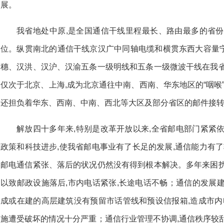
展。
我省地处中原,是全国通信干线里程最长、路由最多的省份
位。纵贯南北的通信干线京汉广中同轴电缆和横贯东西大容量
穗、汉洪、汉沪、汉渝五条一级明线和五条一级微波干线在我省
仅次于北京、上海,成为北京通往中南、西南、华东地区的“咽喉”
还担负着华东、西南、中南、西北等大区及部分省区的邮件接
解放四十多年来,特别是改革开放以来,全省邮电部门紧紧
政策和科技进步,使我省邮电事业有了长足的发展,通信能力有了
邮电通信紧张、落后的状况仍然没有得到根本解决。多年来困扰
以致邮政设施落后,市内电话紧张,长途电话不畅；通信的发展
成或在建的高层建筑没有预留市话管线和预设信报箱,造成市内
施遭受破坏的情况十分严重；通信行业管理不协调,通信秩序较