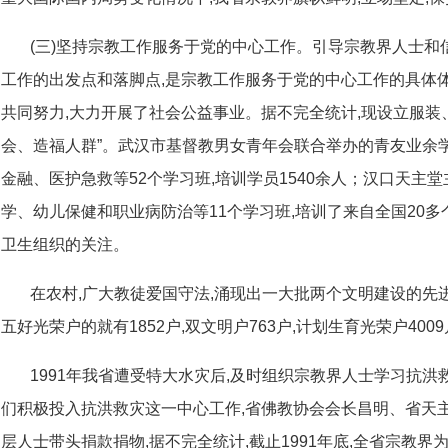
(三)坚持宗教工作服务于党的中心工作。引导宗教界人士和
工作的出发点和落脚点,是宗教工作服务于党的中心工作的具体
共同努力,大力开展了社会公益事业。据不完全统计,现设立服装、
会、造福人群”。武汉市基督教男女青年会联合举办的青友业余
金融、医护急救等52个学习班,培训学员1540余人；汉口天主
学、幼儿保健和职业病防治等11个学习班,培训了来自全国20多
卫生组织的关注。
在农村,广大教徒爱国守法,涌现出一大批两个文明建设的先
五好光荣户的就有1852户,双文明户763户,计划生育光荣户4009
1991年我省遭受特大水灾后,及时组织宗教界人士学习抗洪
们积极投入抗洪救灾这一中心工作,省佛教协会会长昌明、省天
层人士带头捐款捐物,据不完全统计,截止1991年底,全省宗教界为灾区