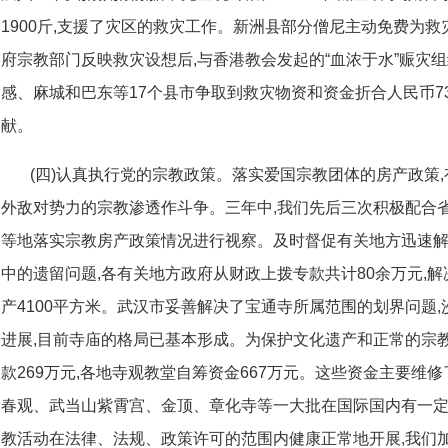
1900斤,支援了灾区的救灾工作。新洲县部分僧尼主动免费为
府宗教部门反映救灾设想后,与香港教会发起的“血浓于水”赈灾
感、麻城和巴东等17个县市争取到救灾物资和资金折合人民币7
献。
(四)认真执行党的宗教政策。落实爱国宗教团体的房产政策
外敌对势力的宗教渗透作斗争。三年中,我们先后三次积极配合
等地落实宗教房产政策情况进行视察。及时督促有关地方迅速
中的遗留问题,各有关地方政府从财政上拨专款共计80余万元,
产4100平方米。武汉市妥善解决了宝通寺所属范围的划界问题
进展,目前寺庙的格局已基本形成。为保护文化遗产和正常的宗教
款269万元,各地寺观教堂自筹资金667万元。这些资金主要维
春观、武当山紫霄宫、金顶、章化寺等一大批在国际国内有一
教活动在法律、法规、政策许可的范围内健康正常地开展,我们