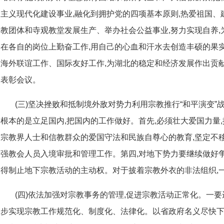
主义现代化建设事业,融化到拥护党的四项基本原则,热爱祖国
教团体和寺观教堂发展生产、举办社会公益事业,努力实现自养
在各自的岗位上勤奋工作,用自己的心血和汗水去创造丰硕的果
海外联谊工作、国际友好工作,为湖北的稳定和经济发展作出贡
表彰会议。
(三)坚决挫败和抵制境外敌对势力利用宗教推行“和平演变”战
根本的是立足国内,把国内的工作做好。首先,必须壮大爱国力量
宗教界人士和信教群众的爱国守法和民族自尊心的教育,坚定不
强教会人员入境审批和管理工作。第四,对地下势力要继续做好争
得制止地下宗教活动的主动权。对于披着宗教外衣的非法组织,
(四)依法加强对宗教事务的管理,促进宗教活动正常化。一
步实现宗教工作规范化、制度化、法律化。以省政府名义尽快