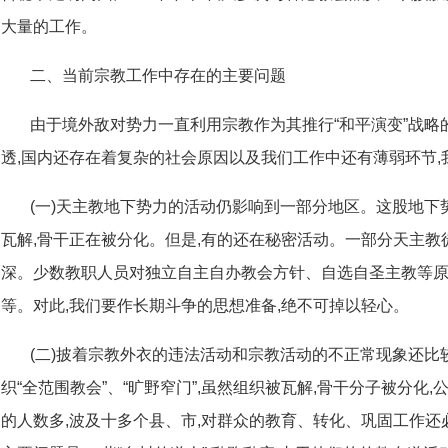
大量的工作。
二、当前宗教工作中存在的主要问题
由于境外敌对势力一直利用宗教作为其推行“和平演变”战略
透,国内还存在着复杂的社会原因以及我们工作中还有薄弱环节
(一)天主教地下势力的活动仍影响到一部分地区。这股地
瓦解,骨干正在被分化。但是,有的还在秘密活动。一部分天主教
深。少数教职人员对独立自主自办教会方针、自选自圣主教等原
等。对此,我们要作长期斗争的思想准备,绝不可掉以轻心。
(二)披着宗教外衣的违法活动和宗教活动的不正常现象还
织“全范围教会”、“旷野窄门”,虽然组织被瓦解,骨干分子被分化
的人数多,波及十多个县、市,对群众的教育、转化、巩固工作还