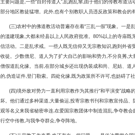
主要问题是,一些“自封传道人”,乱跑乱窜,由于他们的传教布道活
部分地区教徒猛增。此外,也有个别教职人员违反政策和教会的有
(三)农村中的佛道教活动普遍存在着“三乱一假”现象。一
的滥建现象,大都未经县以上人民政府批准。80%以上的寺庙既
信活动。二是乱求戒。一些人既无信仰又无宗教知识,跑到外省
收徒。少数僧尼、道人为了扩大自己的影响和势力,不分良莠,大
僧假道乱化缘。当前,在部分城乡还出现伪装成和尚、尼姑、道
的,伪造证件,登门勒索。四处化缘,既为政策所不许可,也妨碍了
(四)境外敌对势力一直利用宗教作为其推行“和平演变”战略
坏。他们通过多种渠道,大量偷运,投寄宗教书刊和宗教宣传品
观等名义来我省秘密串连,在爱国宗教团体中制造混乱,争夺教会
行空中传教,与我争夺群众,争夺阵地。