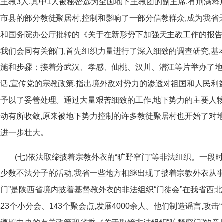
主教3人,其中1人被秘密选为全国地下主教团的副主席,有刑满释
市县的部分教徒聚居村,控制和影响了一部分信教群众,成为我
和国务院办公厅批转的《关于在新形势下加强天主教工作的报告》(中
我们会同有关部门,首先组织力量进行了深入细致的调查研究,基
施和步骤；接着分武汉、孝感、仙桃、汉川、潜江等片举办了地
话,宣传党的宗教政策,指出境外敌对势力的渗透对祖国和人民利
予以了妥善处理。通过大量艰苦细致的工作,地下势力的主要人
动有所收敛,原来被地下势力控制的许多教徒聚居村也开始了对
进一步壮大。
(七)依法取缔披着宗教外衣的“旷野窄门”等非法组织。一段
少数不法分子的活动,我省一些地方相继出现了披着宗教外衣从
门”是陕西省境内披着基督教外衣的非法组织“门徒会”在我省西
23个小分会、143个聚会点,发展4000余人。他们制造谣言,攻击