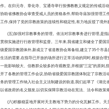
作。在归元寺、章化寺、宝通寺举行按佛教教义规定的传戒活动
协助省佛教协会审查受戒人员的资格条件,帮助寺庙加强管理工
工作,保持了党的宗教政策的连续性和稳定性,有力地反驳了境
(五)加强对宗教事务的管理。依法对宗教事务进行管理,是
贯彻实施进行行政管理和监督。三年来,我省建立和健全了爱国宗
级爱国宗教团体外,新成立了省道教协会筹备组,建立了35个市
生活的需要,在指导已开放的场所进行正常活动的同时,根据合理
一批影响较大、信教群众较多的寺观教堂,并根据“三定”的原则
开了各教的管理工作会议,协助省级爱国宗教团体制定了宗教活
务的管理工作纳入社会主义法制建设的轨道,我们起草了《湖北
以省政府的名义颁发,以切实保障宗教活动在宪法、法令和政策
(六)积极稳妥地开展对天主教地下势力的分化瓦解工作。天