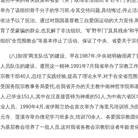
遵照中央的有关政策和省委《关于取缔非法组织“旷野窄门”的意
举办了该组织骨干分子的学习班,令其交待问题,具结悔过,停止
依法予以了惩治。通过对我国基督教三自爱国运动的大力宣传,
育了受蒙骗的群众,也瓦解了非法组织。“旷野窄门”及其残余“和平
组织“全范围教会”等基本停止了活动。保证了中央、省委关于
(八)加强“两支队伍”的建设。早在1987年,中央就明确强
人员队伍的建设。遵照这一精神,1991年7月我省举办了宗教工
宗教干部40人,总结了实践经验,提高了理论水平,对于在全省
受国务院宗教事务局委托,在我省开办的天主教中南神哲学院和基
人,已毕业151人,其中在汉直接晋铎为神甫的51人,为中南六
业人员。1990年4月,省伊斯兰协会首次举办了海里凡培训班,
元寺、莲溪寺举办僧尼学习班多次,培训70余人。各爱国宗教团
为基层教会培养了一批人员,这对我省各教会宗教职业者年龄老