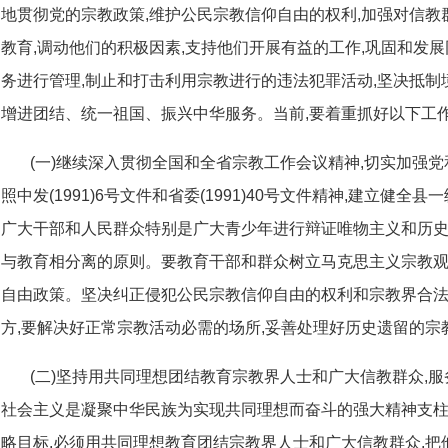
地贯彻党的宗教政策,维护公民宗教信仰自由的权利,加强对信
教育,调动他们的积极因素,支持他们开展有益的工作,巩固和发
务进行管理,制止和打击利用宗教进行的违法犯罪活动,坚决抵制
增进团结、统一祖国、振兴中华服务。当前,要着重抓好以下工
(一)继续深入贯彻全国和全省宗教工作会议精神,切实加强
照中发(1991)6号文件和省委(1991)40号文件精神,建立健
广大干部和人民群众特别是广大青少年进行辩证唯物主义和历史
与教育相分离的原则。要教育干部和群众树立马克思主义宗教观
自由政策。坚决纠正侵犯公民宗教信仰自由的权利和宗教界合
方,要解决好正常宗教活动必需的场所,妥善处理好历史遗留的宗
(二)坚持用共同理想团结教育宗教界人士和广大信教群众,
社会主义是凝聚中华民族为实现共同理想而奋斗的强大精神支柱
略目标,必须用共同理想教育团结宗教界人士和广大信教群众,