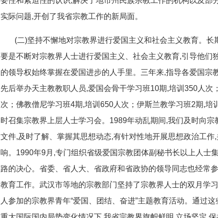
要性和紧迫性的认识,解决了地市州民族宗教工作的机构以及部
实际问题,开创了我省宗教工作的新局面。
(二)坚持不懈地对宗教界进行爱国主义和社会主义教育。长
要是不断对宗教界人士进行爱国主义、社会主义教育,引导他们
的领导权始终掌握在爱国进步的人手里。三年来,指导各爱国宗
先后举办天主教教职人员,爱国会骨干学习班10期,培训350人次
次；佛教僧尼学习班4期,培训650人次；伊斯兰教学习班2期,培
时召集宗教界上层人士学习会。1989年动乱期间,我们及时向
文件,及时了解、掌握其思想动态,有针对性地开展思想政治工作
响。1990年9月,专门组织省级爱国宗教团体副秘书长以上人士
路的决心。省委、省人大、省政府和省政协的领导同志也经常参
教育工作。武汉市等地的宗教部门坚持了宗教界人士的双月学习会
人参加的宗教界青年“爱国、团结、奋进”主题教育活动。通过这
重大国际国内局势变化情况下,我省宗教界旗帜鲜明,立场坚定,