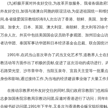
(九)积极开展对外友好交往,为改革开放服务。我省各级政
外友好交往,加强与港澳台同胞的联谊活动,为促进祖国统一和
间,各省级爱国宗教组织有8人次出访了香港、朝鲜、美国、加拿
国、加拿大、日本、英国、澳大利亚、南朝鲜、意大利等20余
万余人次。外宾中包括美国国会议员助手参观团、加州旧金山
者访华团、泰国军事访华团和日本经济基金会总裁、联合国统
1991年,在武当山首次举办了武当文化艺术节,道教界人士
教活动等方面作出了积极的贡献,促进了这次活动的成功进行。
石路荣光堂、沙市章华寺、当阳玉泉寺、宜昌天主堂等一批重
身份和影响,通过接待工作,为当地的经济建设事业做了大量工作
在推动宗教界对外友好交往的同时,我们政府宗教部门也相应地
志参加国务院宗教局宗教访问团,应邀对香港进行了访问；同年8
合秘书处访问团,1991年下半年,又多次与香港教会赈灾组织接