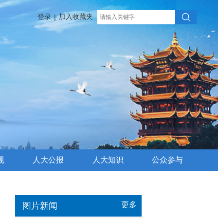
登录
加入收藏夹
|
规
人大公报
人大知识
公众参与
更多
图片新闻