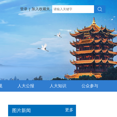
登录
加入收藏夹
|
规
人大公报
人大知识
公众参与
更多
图片新闻