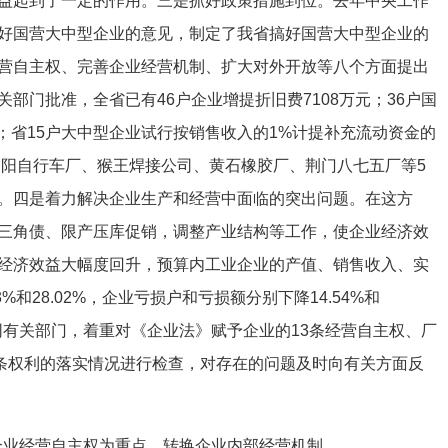
益起到了一定的作用。三是抓好政策措施到位。去年中央工作
好国营大中型企业的意见，制定了我省搞好国营大中型企业的
营自主权、完善企业经营机制、扩大对外开放等八个方面提出
部门批准，全省已有46户企业增提折旧费7108万元；36户国
元；省15户大中型企业试行按销售收入的1%计提补充流动资金的
枣阳自行车厂、猴王焊接公司、黄石橡胶厂、荆门八七五厂等5
。四是着力解决企业生产和经营中面临的突出问题。在这方
三角债、限产压库促销，调整产业结构等工作，使企业经济效
经济效益大幅度回升，预算内工业企业的产值、销售收入、实
3%和28.02%，企业亏损户和亏损额分别下降14.54%和
会同有关部门，着重对《企业法》赋予企业的13条经营自主权、厂
5条权利的落实情况进行检查，对存在的问题及时向有关方面反
企业经营自主权为重点，转换企业内部经营机制。