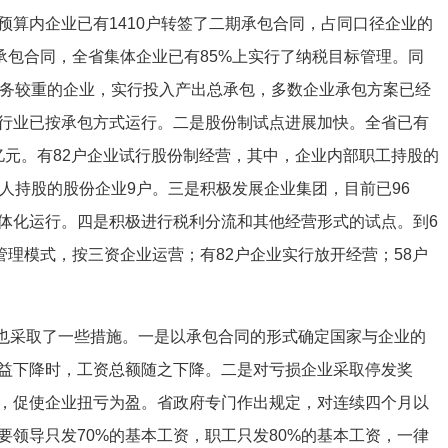
预算内企业已有1410户转签了二期承包合同，占同口径企业的
期承包合同，全省集体企业已有85%上实行了纳税目标管理。同
任务较重的企业，实行投入产出总承包，多数企业承包方案已经
行业已按承包方式运行。二是股份制试点进展加快。全省已有
2亿元。有82户企业试行股份制经营，其中，企业内部职工持股的
人持股的股份企业9户。三是积极发展企业集团，目前已96
体化运行。四是积极进行税利分流和其他经营形式的试点。到6
管理模式，按三资企业运营；有82户企业实行放开经营；58户
也采取了一些措施。一是以承包合同的形式确定国家与企业的
益下降时，工资总额随之下降。二是对亏损企业采取停发奖
，促使企业扭亏为盈。省政府专门作出规定，对连续四个月以
要领导只发70%的基本工资，职工只发80%的基本工资，一律