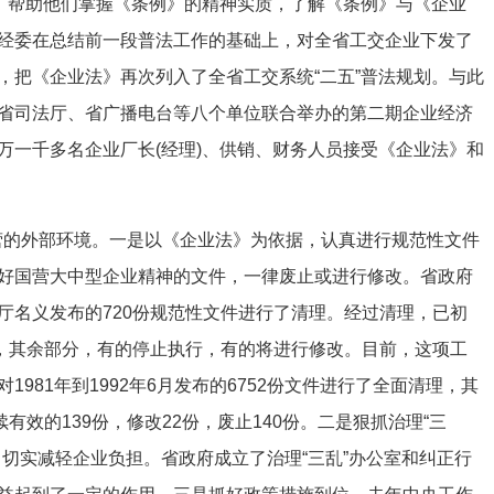
训，帮助他们掌握《条例》的精神实质，了解《条例》与《企业
经委在总结前一段普法工作的基础上，对全省工交企业下发了
，把《企业法》再次列入了全省工交系统“二五”普法规划。与此
省司法厅、省广播电台等八个单位联合举办的第二期企业经济
万一千多名企业厂长(经理)、供销、财务人员接受《企业法》和
营的外部环境。一是以《企业法》为依据，认真进行规范性文件
好国营大中型企业精神的文件，一律废止或进行修改。省政府
厅名义发布的720份规范性文件进行了清理。经过清理，已初
件，其余部分，有的停止执行，有的将进行修改。目前，这项工
981年到1992年6月发布的6752份文件进行了全面清理，其
有效的139份，修改22份，废止140份。二是狠抓治理“三
切实减轻企业负担。省政府成立了治理“三乱”办公室和纠正行