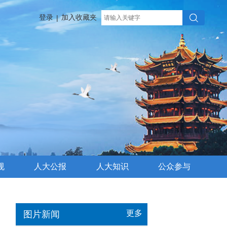
登录
加入收藏夹
|
规
人大公报
人大知识
公众参与
更多
图片新闻