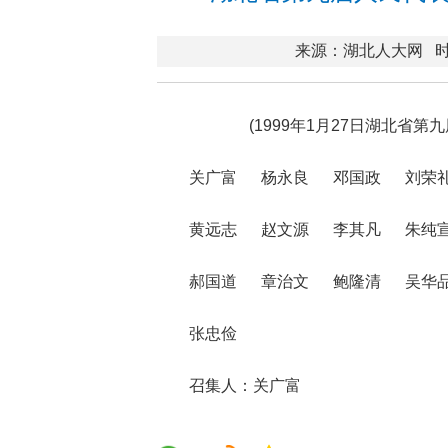
来源：湖北人大网
时
(1999年1月27日湖北省
关广富 杨永良 邓国政 刘荣
黄远志 赵文源 李其凡 朱纯
郝国道 章治文 鲍隆清 吴华
张忠俭
召集人：关广富