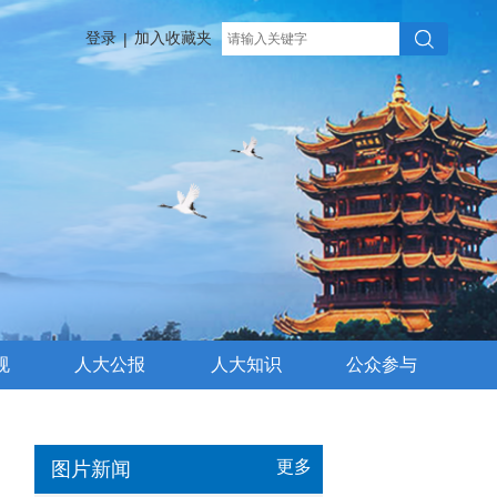
登录
加入收藏夹
|
规
人大公报
人大知识
公众参与
更多
图片新闻