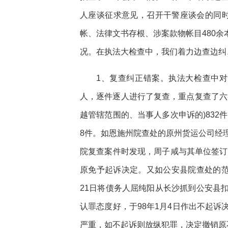
人座谈征求意见，召开干警座谈会的同时，
帐、法律文书存根、涉案款物帐目480余
况。在执法大检查中，我们着力边查边纠
1、复查纠正错案。执法大检查中对9
人，逐件逐人进行了复查，重点复查了六
越管辖范围的、当事人多次申诉的)832
8件。如恩施州院查处的原州货运公司经
院复查案件时发现，周子咸与其单位签订
原免予起诉决定。又如公安县院查处的范
21日将债务人屈纯阳从长沙抓到公安县
认罪态度好，于98年1月4日作出不起
严重，如不起诉则放纵犯罪，决定撤销原