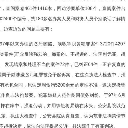
查阅案卷461件1416本，回访涉案单位108个，查阅案件台
本2400个编号，找180多名办案人员和财务人员个别谈话了解情
、边查边改的问题主要有：
7年以来办理的贪污贿赂、渎职等职务犯罪案件3720件4207
类案件(群众反映强烈的、撤案的、不起诉的、法院判无罪、超
件，发现错案和处理不当的案件72件，已纠正64件，正在复查的
理周子咸涉嫌贪污犯罪被免予起诉案，在这次执法大检查中，州
有承包合同，原认定周贪污5200余元的定性不准，遂决定撤销
作良非法拘禁案。犯罪嫌疑人范作良因债务纠纷。于97年6月
扣押在家中，强迫劳动，并用铁链将屈锁在床头。公安县院以范
诉决定。执法大检查中，公安县院认真复查，认为范非法拘禁情节
不起拆决定，依法向法院提起公诉，县法院作了有罪判决。