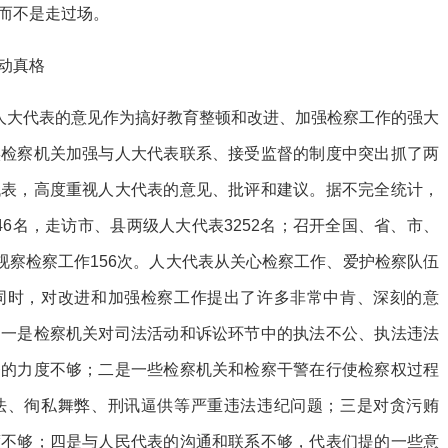
而不是走过场。
动真格
和人大代表的意见作为搞好教育整顿和改进、加强检察工作的强大
实检察机关加强与人大代表联系、接受监督的制度中突出抓了两
代表，高度重视人大代表的意见、批评和建议。据不完全统计，
6名，走访市、县两级人大代表3252名；召开全国、省、市、
视察检察工作156次。人大代表从关心检察工作、爱护检察队伍
同时，对改进和加强检察工作提出了许多非常中肯、深刻的意
：一是检察机关对司法活动和诉讼环节中的执法不公、执法违法
督的力度不够；二是一些检察机关和检察干警在行使检察权过程
法、徇私舞弊、刑讯逼供等严重违法违纪问题；三是对贪污贿
度不够；四是与人民代表的沟通和联系不够，代表们提的一些意