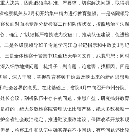
项重大决策，因此必须高标准、严要求，切实解决问题，取得明
省检察机关从2月初开始集中精力进行教育整顿。一是省院领导
检察长面对面地专题分析检察工作和队伍状况，按照惩治司法腐
心，确定了“以狠抓严格执法为突破口，推动队伍建设，促进检
路。二是各级院领导班子专题学习江总书记指示和中政委1号纪
。三是全体检察干警集中10至15天学习文件，武装思想；同时
，深入细致地摆问题，梳辫子，列专题，论危害，找原因。四是
基层，深入干警，掌握教育整顿开始后反映出来的新的思想动
和社会各界的意见。在此基础上，省院4月中旬召开市州分院、
纪处长会议，剖析队伍中存在的问题，集思广益，研究搞好教育
流是好的，绝大多数检察院管理队伍比较严格，绝大多数检察干
维护全省社会政治稳定，推进勤政廉政建设，保障改革开放和现
。但是，检察工作和队伍中确实存在不少问题，有些问题还比较