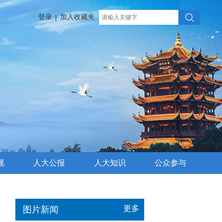
登录
加入收藏夹
|
规
人大公报
人大知识
公众参与
更多
图片新闻