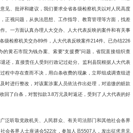
些意见、批评和建议，我们要求全省各级检察机关以对人民高度
照，正视问题，从执法思想、工作指导、教育管理等方面，找差
工作。一方面认真办理人大交办、人大代表反映的案件和有关事
各级检察机关交办89件，人大代表反映案件214件。已办结226
办的黄石市院为钱办案、索要“支援费”问题，省院直接组织查
全部退还，直接责任人受到行政记过处分。监利县院根据人大代表
案过程中存在查而不决，用白条收费的现象，立即组成调查组进
们及时进行整改，对该案涉案人员依法作出处理，对追缴的赃款
收回了白条，对暂扣款3.8万元及时返还，受到了人大代表的好
，广泛听取党政机关、人民群众、有关司法部门和其他社会各界
会各界人士座谈会522次，参加人员5507人，发出征求意见