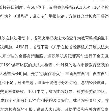
长接待日制度，有567位正、副检察长接待2913人次；104个检
纪行为的电话号码，设立专门举报信箱，方便群众对检察干警违
地反映在执法活动中，省院决定把执法大检查作为教育整顿的重中
决问题。4月8日，省院下发《关于在检省检察机关开展执法大
年以来办理的全部贪污贿赂、渎职等职务犯罪案件进行了全面复
查了18个县市区院的执法大检查，针对有的地方未按教育整顿的
大检查延长时间。走了过场的“补火”，重新自查自纠；自查自纠
问题和不足，列出专题，组织干警进行分析讨论，总结经验教训。
交叉检查验收。10月中旬，省院由院领导、检委会委员带队，
成12个小组分赴17个市州分院及直管市、林区院检查验收，并
些地方检察院的汇报，邀请人大代表、政协委员和有关方面负责