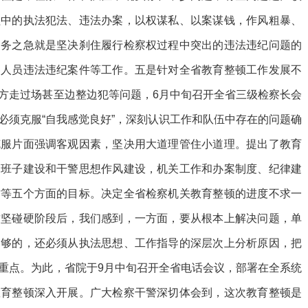
程中的执法犯法、违法办案，以权谋私、以案谋钱，作风粗暴、
当务之急就是坚决刹住履行检察权过程中突出的违法违纪问题的
察人员违法违纪案件等工作。五是针对全省教育整顿工作发展不
方走过场甚至边整边犯等问题，6月中旬召开全省三级检察长会
必须克服“自我感觉良好”，深刻认识工作和队伍中存在的问题确
克服片面强调客观因素，坚决用大道理管住小道理。提出了教育
导班子建设和干警思想作风建设，机关工作和办案制度、纪律建
作等五个方面的目标。决定全省检察机关教育整顿的进度不求一
攻坚碰硬阶段后，我们感到，一方面，要从根本上解决问题，单
不够的，还必须从执法思想、工作指导的深层次上分析原因，把
重点。为此，省院于9月中旬召开全省电话会议，部署在全系统
教育整顿深入开展。广大检察干警深切体会到，这次教育整顿是