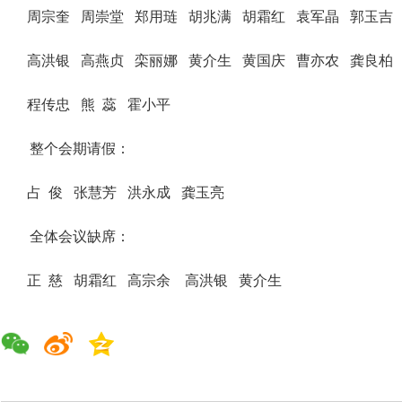
周宗奎 周崇堂 郑用琏 胡兆满 胡霜红 袁军晶 郭玉吉
高洪银 高燕贞 栾丽娜 黄介生 黄国庆 曹亦农 龚良柏
程传忠 熊 蕊 霍小平
整个会期请假：
占 俊 张慧芳 洪永成 龚玉亮
全体会议缺席：
正 慈 胡霜红 高宗余 高洪银 黄介生