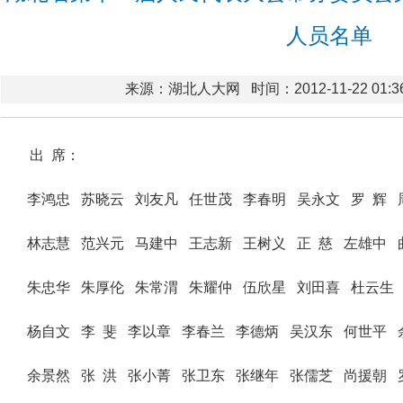
人员名单
来源：湖北人大网
时间：2012-11-22 01:3
出 席：
李鸿忠 苏晓云 刘友凡 任世茂 李春明 吴永文 罗 辉
林志慧 范兴元 马建中 王志新 王树义 正 慈 左雄中 
朱忠华 朱厚伦 朱常渭 朱耀仲 伍欣星 刘田喜 杜云生
杨自文 李 斐 李以章 李春兰 李德炳 吴汉东 何世平
余景然 张 洪 张小菁 张卫东 张继年 张儒芝 尚援朝