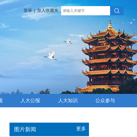
登录
加入收藏夹
|
规
人大公报
人大知识
公众参与
更多
图片新闻