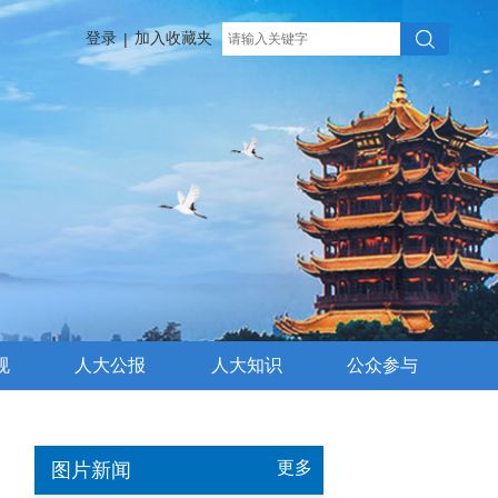
登录
加入收藏夹
|
规
人大公报
人大知识
公众参与
更多
图片新闻