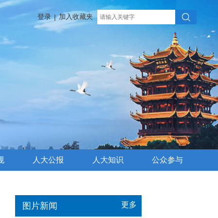
登录
加入收藏夹
|
规
人大公报
人大知识
公众参与
更多
图片新闻