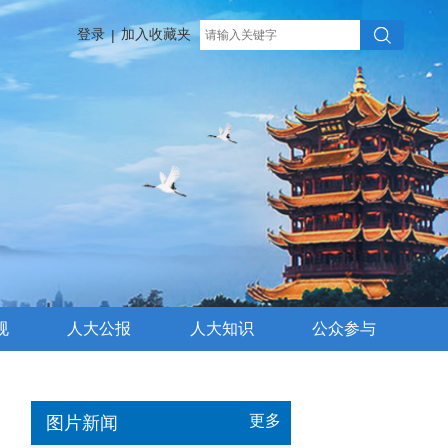
登录
加入收藏夹
|
规
人大公报
人大知识
公众参与
更多
图片新闻