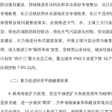
防治项目建设。持续推进非法码头和非法采砂专项整治、沿江
专项检查、长江沿线饮用水水源地安全专项检查、长江干流岸
保督察反馈问题整改落实。全面推进大气、水、土壤三大污
划，强化区域联防联控联治，强化大气污染源头控制。优化能
发建设，大力推进分布式能源发展。开展土壤污染治理与修
理。深入推进三年“厕所革命”攻坚、宜林荒山全绿化、城乡垃
计划等 “四个三”重大生态工程。重点城市 PM2.5 浓度下降 1
比例控制 7.9% 以内。
（二）着力促进经济平稳健康发展
4. 精准有效扩大投资。坚定不移把扩大有效投资作为稳增
是抓关键。进一步做实“两库”，力争省级储备库和建设库项目总
大产业项目、10 亿元以上新开工项目、省级重点项目等“三类