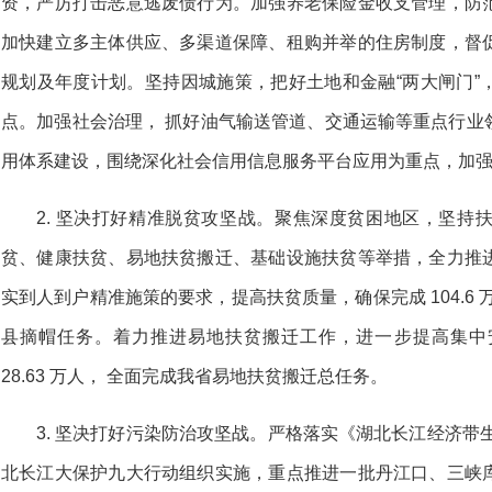
资，严厉打击恶意逃废债行为。加强养老保险金收支管理，防
加快建立多主体供应、多渠道保障、租购并举的住房制度，督
规划及年度计划。坚持因城施策，把好土地和金融“两大闸门”
点。加强社会治理， 抓好油气输送管道、交通运输等重点行业
用体系建设，围绕深化社会信用信息服务平台应用为重点，加
2. 坚决打好精准脱贫攻坚战。聚焦深度贫困地区，坚持
贫、健康扶贫、易地扶贫搬迁、基础设施扶贫等举措，全力推
实到人到户精准施策的要求，提高扶贫质量，确保完成 104.6 万
县摘帽任务。着力推进易地扶贫搬迁工作，进一步提高集中安置
28.63 万人， 全面完成我省易地扶贫搬迁总任务。
3. 坚决打好污染防治攻坚战。严格落实《湖北长江经济带
北长江大保护九大行动组织实施，重点推进一批丹江口、三峡