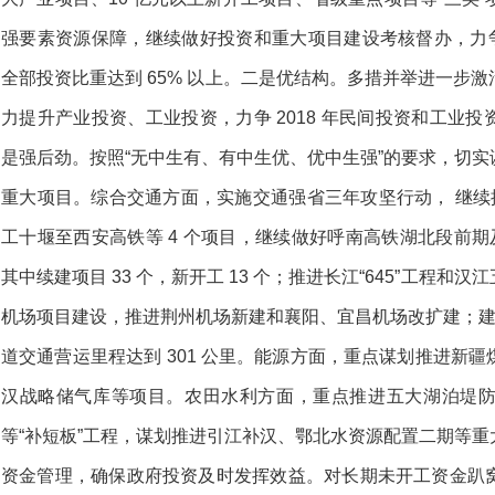
强要素资源保障，继续做好投资和重大项目建设考核督办，力争 
全部投资比重达到 65% 以上。二是优结构。多措并举进一步
力提升产业投资、工业投资，力争 2018 年民间投资和工业投资占
是强后劲。按照“无中生有、有中生优、优中生强”的要求，切
重大项目。综合交通方面，实施交通强省三年攻坚行动， 继续推
工十堰至西安高铁等 4 个项目，继续做好呼南高铁湖北段前期及
其中续建项目 33 个，新开工 13 个；推进长江“645”工程
机场项目建设，推进荆州机场新建和襄阳、宜昌机场改扩建；建设
道交通营运里程达到 301 公里。能源方面，重点谋划推进新
汉战略储气库等项目。农田水利方面，重点推进五大湖泊堤
等“补短板”工程，谋划推进引江补汉、鄂北水资源配置二期等
资金管理，确保政府投资及时发挥效益。对长期未开工资金趴