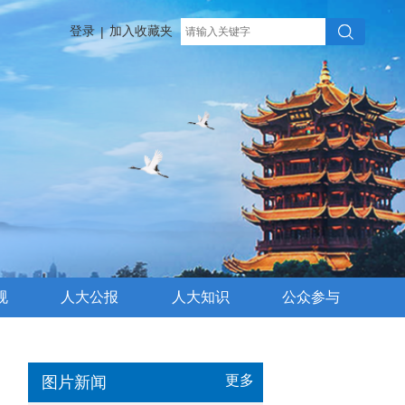
登录
加入收藏夹
|
规
人大公报
人大知识
公众参与
更多
图片新闻