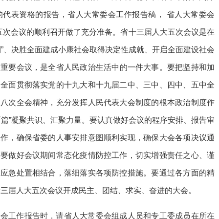
的代表资格的报告，省人大常委会工作报告稿， 省人大常委会
大五次会议的顺利召开做了充分准备。省十三届人大五次会议是在
利”、决胜全面建成小康社会取得决定性成就、开启全面建设社会
次重要会议，是全省
人民政治生活中的一件大事。要把坚持和加
，全面贯彻落实党的十九大和十九届二中、三中、四中、五中全
、八次全会精神，充分发挥人民代表大会制度的根本政治制度作
新篇”凝聚共识、汇聚力量。要认真做好会议的程序安排、报告审
工作，确保省委的人事安排意图顺利实现，确保大会各项决议通
。要做好会议期间常态化疫情防控工作，切实增强责任之心、谨
部应急处置相结合，落细落实各项防控措施。要通过各方面的精
十三届人大五次会议开成民主、团结、求实、奋进的大会。
委会工
作报告时，请省人大常委会组成人员和专工委成员在所在