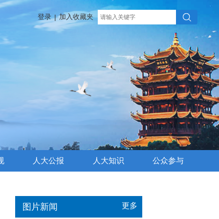
登录
加入收藏夹
|
规
人大公报
人大知识
公众参与
更多
图片新闻