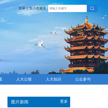
登录
加入收藏夹
|
规
人大公报
人大知识
公众参与
更多
图片新闻