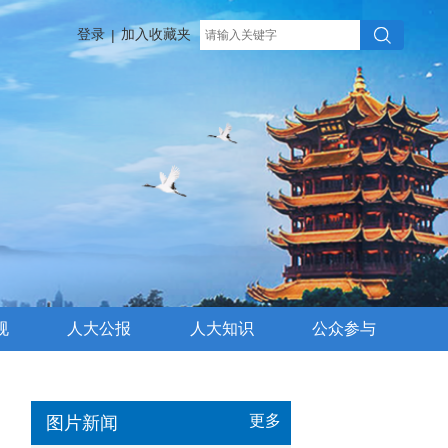
登录
加入收藏夹
|
规
人大公报
人大知识
公众参与
更多
图片新闻