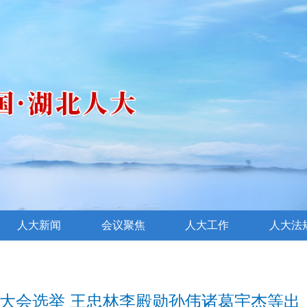
人大新闻
会议聚焦
人大工作
人大法
大会选举 王忠林李殿勋孙伟诸葛宇杰等出