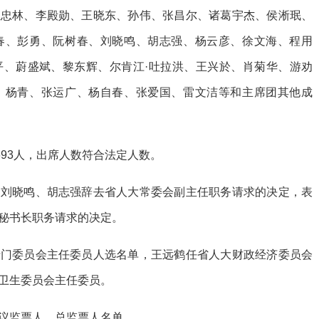
王忠林、李殿勋、王晓东、孙伟、张昌尔、诸葛宇杰、侯淅珉、
春、彭勇、阮树春、刘晓鸣、胡志强、杨云彦、徐文海、程用
平、蔚盛斌、黎东辉、尔肯江·吐拉洪、王兴於、肖菊华、游劝
、杨青、张运广、杨自春、张爱国、雷文洁等和主席团其他成
693人，出席人数符合法定人数。
、刘晓鸣、胡志强辞去省人大常委会副主任职务请求的决定，表
秘书长职务请求的决定。
专门委员会主任委员人选名单，王远鹤任省人大财政经济委员会
卫生委员会主任委员。
议监票人、总监票人名单。