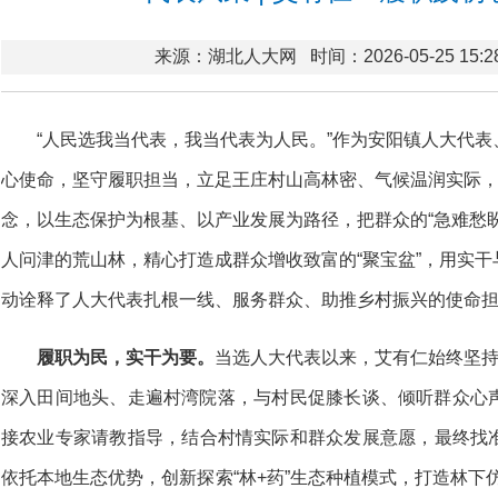
来源：湖北人大网
时间：2026-05-25 15:2
“人民选我当代表，我当代表为人民。”作为安阳镇人大代
心使命，坚守履职担当，立足王庄村山高林密、气候温润实际，
念，以生态保护为根基、以产业发展为路径，把群众的“急难愁
人问津的荒山林，精心打造成群众增收致富的“聚宝盆”，用实
动诠释了人大代表扎根一线、服务群众、助推乡村振兴的使命
履职为民，实干为要。
当选人大代表以来，艾有仁始终坚持
深入田间地头、走遍村湾院落，与村民促膝长谈、倾听群众心
接农业专家请教指导，结合村情实际和群众发展意愿，最终找
依托本地生态优势，创新探索“林+药”生态种植模式，打造林下