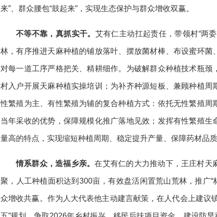
来”、群众腰包“鼓起来”，实现生态保护与群众增收双赢。
不等不靠，真抓实干。
艾有仁主动扛起责任，带领村“两
林，有序推进天麻种植的铺放落叶、摆放菌材棒、布设蜜环菌
对每一道工序严格把关、精耕细作。为破解群众种植技术瓶颈
村入户开展天麻种植实操培训；为补齐种源短板、兼顾种植周
性繁殖为主、有性繁殖为辅的复合种植方式：依托无性繁殖周
当年采收的优势，保障规模化推广落地见效；发挥有性繁殖生
量高的特点，实现缩短种植周期、稳定提升产量、保障药材品
情系群众，造福乡亲。
在艾有仁的大力推动下，王庄村天
聚，人工种植面积达到300亩，有效盘活闲置荒山荒林，推广“
众增收共赢。作为人大代表他主动建言献策，在人代会上建议镇
五”规划，争取2026年乡村振兴、移民后扶项目资金，建设防