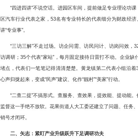
“四进四讲”不说空话。进园区车间，提前做足专业理论功
区汽车行业代表之家，53名有专业特长的代表细分为财政经济
讲“专业事”。
“三访三解”不走过场。访企问需、访民问计、访岗问效，
访调研；35个代表“家站”，每月固定接待日雷打不动。企业
堵点，代表们一笔笔记得清清楚楚。黄龙镇第二代表小组沿着3
心声归拢起来，变成“民声”建议、化作“靓村”“美家”行动。
“二查二提”不搞形式。查服务、查效果，提效能、提动能
监督这一手绝不放软。花果街道人大工委还建立了问题、任务、
销号才闭环。
二、矢志：紧盯产业升级跃升下足调研功夫