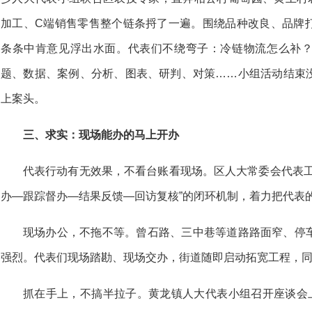
加工、C端销售零售整个链条捋了一遍。围绕品种改良、品牌
条条中肯意见浮出水面。代表们不绕弯子：冷链物流怎么补
题、数据、案例、分析、图表、研判、对策……小组活动结束
上案头。
三、求实：现场能办的马上开办
代表行动有无效果，不看台账看现场。区人大常委会代表工
办—跟踪督办—结果反馈—回访复核”的闭环机制，着力把代表的“
现场办公，不拖不等。曾石路、三中巷等道路路面窄、停
强烈。代表们现场踏勘、现场交办，街道随即启动拓宽工程，
抓在手上，不搞半拉子。黄龙镇人大代表小组召开座谈会上