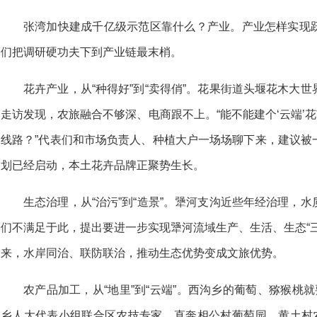
张湾加快建成千亿级示范区靠什么？产业。产业怎样实现
们把调研硬功夫下到产业链最末梢。
花卉产业，从“种得好”到“卖得俏”。花果街道头堰花木大
走访发现，农旅融合不够深、电商跟不上。“能不能建个‘云端’花市
线路？”代表们和市场负责人、种植大户一场场聊下来，建议被
划已经启动，本土花卉品牌正聚势生长。
生态治理，从“治污”到“造景”。犟河支沟近些年经治理，
们不满足于此，提出要进一步实现犟河流域生产、生活、生态“
来，水岸同治、联防联治，推动生态优势变成文旅优势。
农产品加工，从“地里”到“云端”。西沟乡的葡萄、猕猴桃
乡人大代表小组联合区农技专家，直奔相公村葡萄园、黄土村