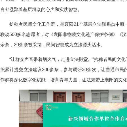
言都凝聚着基层群众的心声和实践智慧。
拾穗者民间文化工作群，是襄阳21个基层立法联系点中唯
联动500多名志愿者，对《襄阳非物质文化遗产保护条例》《汉
余条，20余条被采纳，民间智慧成为立法源头活水。
“让群众声音带着烟火气，走进立法殿堂。”拾穗者民间文
织累计提交立法建议200多条，参与调研30余次，让普通市
作群将深化数字化赋能，培育青年力量，让法规带上襄阳的文