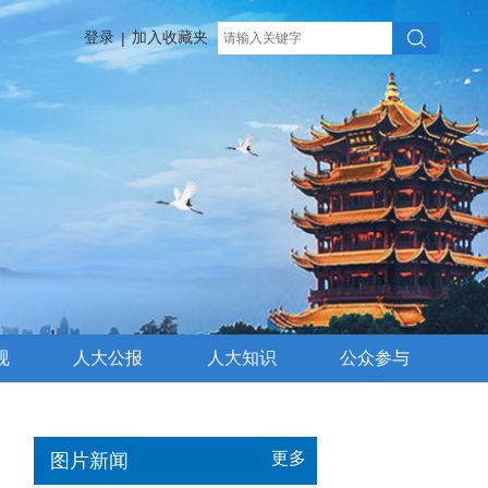
登录
加入收藏夹
|
规
人大公报
人大知识
公众参与
更多
图片新闻