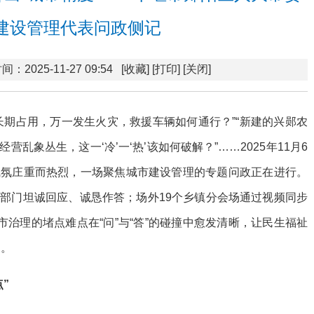
建设管理代表问政侧记
间：2025-11-27 09:54
[收藏]
[打印]
[关闭]
长期占用，万一发生火灾，救援车辆如何通行？”“新建的兴郧农
乱象丛生，这一‘冷’一‘热’该如何破解？”……2025年11月6
气氛庄重而热烈，一场聚焦城市建设管理的专题问政正在进行。
部门坦诚回应、诚恳作答；场外19个乡镇分会场通过视频同步
市治理的堵点难点在“问”与“答”的碰撞中愈发清晰，让民生福祉
确。
”