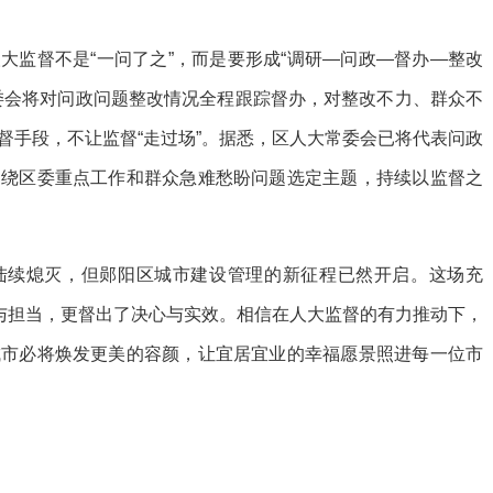
大监督不是“一问了之”，而是要形成“调研—问政—督办—整改
委会将对问政问题整改情况全程跟踪督办，对整改不力、群众不
督手段，不让监督“走过场”。据悉，区人大常委会已将代表问政
围绕区委重点工作和群众急难愁盼问题选定主题，持续以监督之
陆续熄灭，但郧阳区城市建设管理的新征程已然开启。这场充
任与担当，更督出了决心与实效。相信在人大监督的有力推动下，
城市必将焕发更美的容颜，让宜居宜业的幸福愿景照进每一位市