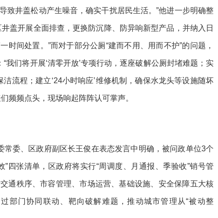
导致井盖松动产生噪音，确实干扰居民生活。”他进一步明确整
区井盖开展全面排查，更换防沉降、防异响新型产品，并纳入日
一时间处置。”而对于部分公厕“建而不用、用而不护”的问题，
：“我们将开展‘清零开放’专项行动，逐座破解公厕封堵难题；实
保洁流程；建立‘24小时响应’维修机制，确保水龙头等设施随坏
表们频频点头，现场响起阵阵认可掌声。
区委常委、区政府副区长王俊在表态发言中明确，被问政单位3个
效”四张清单，区政府将实行“周调度、月通报、季验收”销号管
对交通秩序、市容管理、市场运营、基础设施、安全保障五大核
过部门协同联动、靶向破解难题，推动城市管理从“被动整