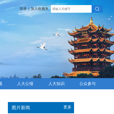
登录
加入收藏夹
|
规
人大公报
人大知识
公众参与
更多
图片新闻