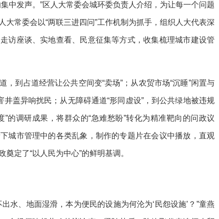
的集中发声。”区人大常委会城环委负责人介绍，为让每一个问题
人大常委会以“两联三进四问”工作机制为抓手，组织人大代表深
过走访座谈、实地查看、民意征集等方式，收集梳理城市建设管
，到占道经营让公共空间变“卖场”；从农贸市场“沉睡”闲置与
窨井盖异响扰民；从无障碍通道“形同虚设”，到公共绿地被违规
度”的调研成果，将群众的“急难愁盼”转化为精准靶向的问政议
录下城市管理中的各类乱象，制作的专题片在会议中播放，直观
政奠定了“以人民为中心”的鲜明基调。
出水、地面湿滑，本为便民的设施为何沦为‘民怨设施’？”童燕