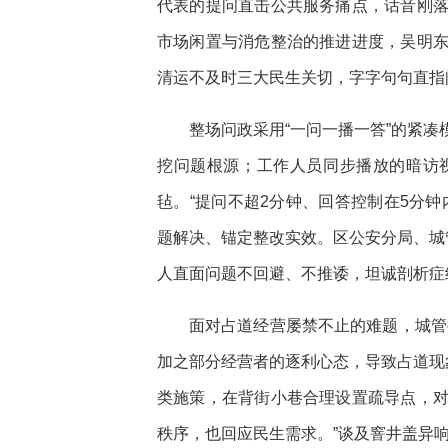
代表的提问直击公共服务痛点，话音刚
市场闲置与消危整治的推进进度，吴明
清运不及时三大民生关切，字字句句直指
整场问政采用“一问一播一答”的紧
挖问题根源；工作人员同步播放的暗访
毡。“提问不超2分钟、回答控制在5分
题解决、锚定整改实效。区公安分局、城
人直面问题不回避、不推诿，坦诚剖析症
面对占道经营屡禁不止的难题，城管
加之部分经营者的逐利心态，导致占道现
类施策，在背街小巷合理设置疏导点，
秩序，也回应民生需求。”谈及窨井盖异