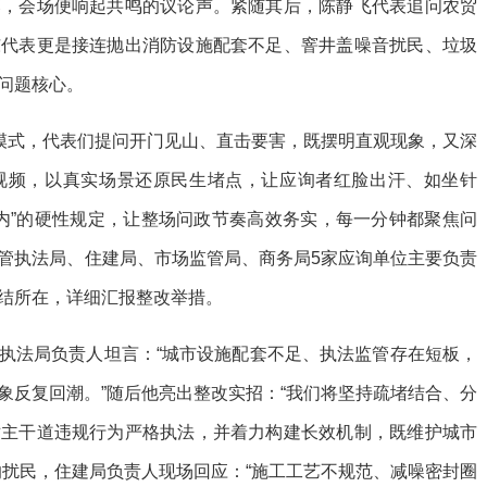
落，会场便响起共鸣的议论声。紧随其后，陈静飞代表追问农贸
东代表更是接连抛出消防设施配套不足、窨井盖噪音扰民、垃圾
问题核心。
凑模式，代表们提问开门见山、直击要害，既摆明直观现象，又深
视频，以真实场景还原民生堵点，让应询者红脸出汗、如坐针
钟内”的硬性规定，让整场问政节奏高效务实，每一分钟都聚焦问
管执法局、住建局、市场监管局、商务局5家应询单位主要负责
结所在，详细汇报整改举措。
执法局负责人坦言：“城市设施配套不足、执法监管存在短板，
象反复回潮。”随后他亮出整改实招：“我们将坚持疏堵结合、分
对主干道违规行为严格执法，并着力构建长效机制，既维护城市
响扰民，住建局负责人现场回应：“施工工艺不规范、减噪密封圈