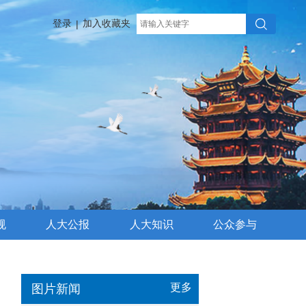
登录
加入收藏夹
|
规
人大公报
人大知识
公众参与
更多
图片新闻