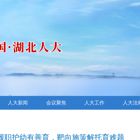
人大新闻
会议聚焦
人大工作
人大法
履职护幼有善育，靶向施策解托育难题