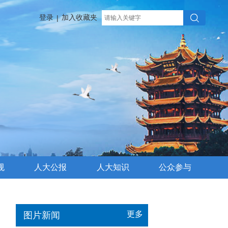
登录
加入收藏夹
|
规
人大公报
人大知识
公众参与
更多
图片新闻