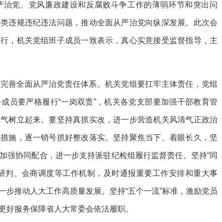
严治党、党风廉政建设和反腐败斗争工作的薄弱环节和突出问
各类违规违纪违法问题，推动全面从严治党向纵深发展。此次会
可行，机关党组班子成员一致表示，真心实意接受监督指导，主
步完善全面从严治党责任体系。机关党组要扛牢主体责任，党组
成员要严格履行“一岗双责”，机关各党支部要加强干部教育管
风气树立起来。要坚持真抓实改，进一步营造机关风清气正政治
改措施，逐一销号抓好整改落实。坚持聚焦当下、着眼长久，坚
加强协同配合，进一步支持派驻纪检组履行监督责任。坚持“同
期研判、会商调度等工作机制，及时通报重要工作安排和重大事
一步推动人大工作高质量发展。坚持“五个一流”标准，激励党员
更好服务保障省人大常委会依法履职。