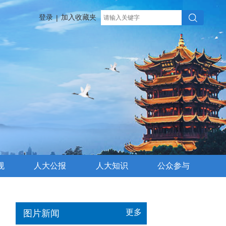
登录
加入收藏夹
|
规
人大公报
人大知识
公众参与
更多
图片新闻