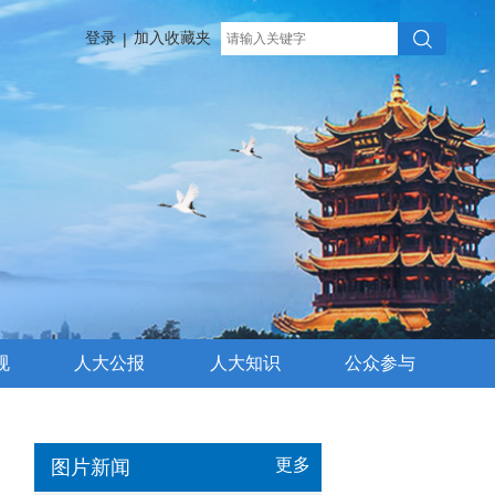
登录
加入收藏夹
|
规
人大公报
人大知识
公众参与
更多
图片新闻