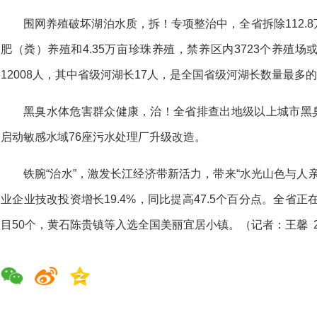
围网养殖破坏湖泊水质，拆！专项整治中，全省拆除112.8
肥（粪）养殖和4.35万亩珍珠养殖，禁养区内3723个养殖
12008人，其中省级河湖长17人，是全国省级河湖长数量最多
黑臭水体危害群众健康，治！全省排查出地级以上城市黑臭
启动敏感水域76座污水处理厂升级改造。
铁腕“治水”，激发长江经济带新活力，带来“水光山色与人
业企业技改投资增长19.4%，同比提高47.5个百分点。全省正
目50个，黄石陈贵镇等入选全国美丽宜居小镇。（记者：王馨 20