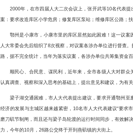
2000年，在市四届人大二次会议上，张开武等10名代表
案：要求改造库区小学危房；修复库区泵站；维修库区公路；
鄂州是小康市，小康市里的库区居然如此困难！这一议案
人大常委会先后组织了8次视察，对议案各涉办单位进行督查。
路，据不完全统计，当年为落实议案，各涉办单位共筹集资金
顺民心、合民意、谋民利，近年来，全市各级人大对群众
认真调查、视察和深入思考的基础上，提出意见和建议，为有
梁子湖交通困难，市人大代表提出建议，要求开通鄂州至
经济的发展与主城区越来越紧密，10名市人大代表建议“要求
磨刀矶节制闸，而且还与梁子岛轮渡的运行时间同步，有效解决
力，今年的10月，26路公交终于开到燕矶镇的大街上。