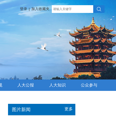
登录
加入收藏夹
|
规
人大公报
人大知识
公众参与
更多
图片新闻